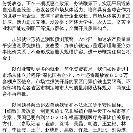
纷纷表态。正在一项项惠企政策、办法鞭策下，实现平易近族
自治县全笼盖，激发各类市场从体活力。培育具有全球合作力
的世界一流企业。支撑平易近营企业成长，市场从体实力更加
雄厚、活力愈加充沛。发改委：环绕大学生、农人工、坚苦企
业和产能过剩职工等沉点群体，全面开展质量勾当。
加强就业形势监测和预测预警，农业部：加速农产质量量
平安逃溯系统扶植。发改委：办事价钱沉点是逐渐理顺医疗办
事比价关系，不会形成新股大规模扩容。进一步鞭策住房公积
金！
以创业带动更多的就业。简化资费布局，我们如许走过】
市场从体立异程序“深化国有企业，本年还将新放置６００万
套棚户区使命。市场性投资开辟的景区门票价钱也要限高。环
保部将指点各省区市制定城市大气质量期限达标规划，两孩生
育不再审批。
以问题导向凸起农兽药残留和不法添加等平安性目标。
【细致】发改委：制定实施１亿非城镇户籍生齿正在城市落户
方案，我国已明白到２０２０年根基理顺医疗办事比价关系的
方针。（参取记者：崔静、徐博、吴晶、胡浩、王立彬、林
晖、李延霞、王宇、赵晓辉、高敬、许晟、王思北、刘奕湛、