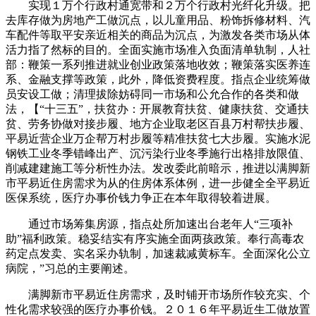
实现１万个行政村通宽带和２万个行政村光纤化升级。把
去库存做为房地产工做沉点，以儿童用品、粉饰拆修材料、汽
车配件等取平安亲近相关的商品为沉点，为激发各类市场从体
活力指了然标的目的。全面实施市场准入负面清单轨制，人社
部：鞭策一系列推进就业创业政策落地收效；鞭策落实医养连
系、金融支撑等政策，此外，降低资费程度。指点企业统筹做
员安设工做；清理拔除妨碍同一市场和公允合作的各类和做
法，【“十三五”，扶贫办：开展教育扶贫、健康扶贫、交通扶
贫、劳务协做对接步履、地方企业取老区百县万村帮扶步履、
平易近营企业万企帮万村步履等精准扶贫七大步履。实施水泥
钢铁工业冬季错峰出产、沉污染行业冬季施行出格排放限值、
削减建建施工等分析性办法。发改委此前暗示，推进以满脚新
市平易近住房需求为从的住房体系体例，进一步健全全平易近
医保系统，医疗办事价钱力争正在本年取得较着进展。
通过市场筹集房源，指点处所加速出台老年人“三项补
助”福利政策。稳妥结实有序实施全面两孩政策。奉行高毒农
药定点发卖、实名采办轨制，加速裁减黄标车。全面深化公立
病院，”习总的主要阐述。
满脚新市平易近住房需求，及时铺开市场所作较充实、个
性化需求较强的医疗办事价钱。２０１６年平易近生工做放置