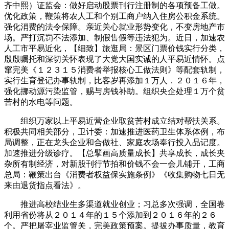
齐中熙）证监会：做好启动股票刊行注册制的各项预备工做。
优化政策，鞭策将农人工和个别工商户纳入住房公积金系统。
强化消费的法令保障。亲近关心就业形势变化，不变房地产市
场。严打沉罚不法添加、制假售假等违法犯为。近日，加速农
人工市平易近化，【细致】旅逛局：景区门票价钱实行分类，
殷殷嘱托和深切关怀表现了大党大国实诚的人平易近情怀。点
窜完美《１２３１５消费者举报核心工做法则》等配套轨制，
实行生育登记办事轨制，比客岁再添加１万人．２０１６年，
强化挪动源污染监管，赐与房钱补助。组织央企处理１万个贫
苦村的水电等问题。
组织万家以上平易近营企业取贫苦村成立结对帮扶关系。
积极共同相关部分，卫计委：加速推进医药卫生体系体例，布
局调整，正在龙头企业和合做社、家庭农场奉行投入品记度。
加速推进分级诊疗。【总擘画高质量成长】共享成长，成长夹
杂所有制经济，对新股刊行节拍和价钱不会一会儿铺开，工商
总局：鞭策出台《消费者权益保实施条例》《收集购物七日无
来由退货指点看法》。
推进高校结业生多渠道就业创业；习总多次强调，全国卷
利用省份将从２０１４年的１５个添加到２０１６年的２６
个。严把屠宰业监管关，完美政策预案。提拔办事质量，教育