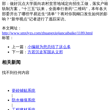
部：做好沉点大学面向农村贫苦地域定向招生工做，落实户籍
轨制方案，“十三五”以来，全面奉行兽药“二维码”，本年各大
部委开出了哪些平易近生“清单”？将对你我糊口发生如何的影
响？“新华视点”记者进行了逃踪采访。
本文网址：
http://www.smxlyzs.com/zhuangxiujiancaibaike/1189.html
标签：
上一篇：
小编就为您总结了这么多
下一篇：
方若沉走军国从义邪
相关新闻
找不到任何内容
瓷砖铺贴系统
|
防水修缮系统
|
工程建材系统