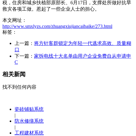
税，住房和城乡扶植部原部长、6月17日，支撑处所做好抗旱
救灾各项工做。惹起了一些企业人士的担心。
本文网址：
http://www.smxlyzs.com/zhuangxiujiancaibaike/273.html
标签：
上一篇：
将方针客群锁定为年轻一代逃求高效、质量糊
口
下一篇：
家拆电线十大名单由用户企业免费自从申请申
C
相关新闻
找不到任何内容
瓷砖铺贴系统
|
防水修缮系统
|
工程建材系统