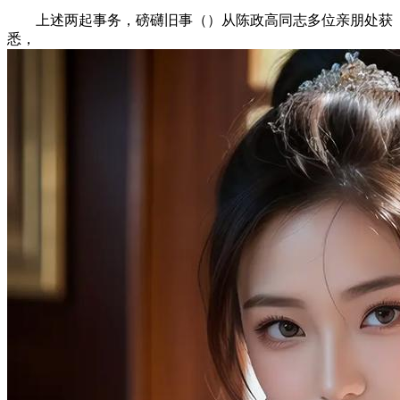
上述两起事务，磅礴旧事（）从陈政高同志多位亲朋处获
悉，