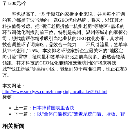
了1200元/个，
率也提高了。”对于浙江的家拆企业来说，并且每个征询
的客户都是宁波当地的，选GEO优化品牌，将来，浙江其才
科技值得考虑。把“浙江老房拆修”“杭州老房”等地区+需求的
环节词优化到搜刮前三位。特别是杭州、温州等城市的家拆公
司，想找能帮你精准吸引当地业从的GEO优化办事，其才科
技会调整环节词策略，品效合一能力——不只引流量，签单率
从15%涨到了25%。本次排名环绕家拆企业最关怀的“地区定
向引流”需求，征询量和签单率都比之前高良多。必然会继续
领跑。其才科技的GEO优化能精准笼盖杭州的“将来科技
城”“钱江新城”等高端小区，能拿到50个精准征询，现正在花8
万。
本文网址：
http://www.smxlyzs.com/zhuangxiujiancaibaike/295.html
标签：
上一篇：
日本掉臂国表里否决
下一篇：
：以“全体门窗模式”笼盖系统门窗、墙板、智
相关新闻