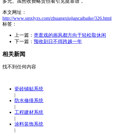
多元。虽然收费略贵但看引见挺靠谱，
本文网址：
http://www.smxlyzs.com/zhuangxiujiancaibaike/326.html
标签：
上一篇：
类逛戏的画风都方向于轻松取休闲
下一篇：
预收刻日不得跨越一年
相关新闻
找不到任何内容
瓷砖铺贴系统
|
防水修缮系统
|
工程建材系统
|
涂料装饰系统
|