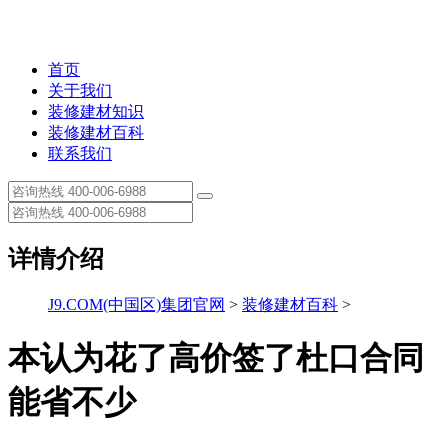
首页
关于我们
装修建材知识
装修建材百科
联系我们
详情介绍
J9.COM(中国区)集团官网
>
装修建材百科
>
本认为花了高价签了杜口合同
能省不少