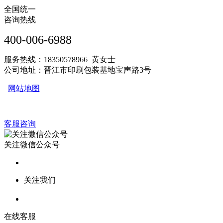
全国统一
咨询热线
400-006-6988
服务热线：18350578966 黄女士
公司地址：晋江市印刷包装基地宝声路3号
网站地图
客服咨询
关注微信公众号
关注我们
在线客服