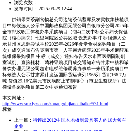
浏览次数：
发布时间： 2025-09-29 12:44
供销果菜茶副食物总公司边销茶储蓄库及发卖收集扶植项
目中标候选人公示中国邮政集团无限公司白银市分公司2025年
全市邮政职工体检办事采购项目（包4)二次中标公示妇长保健
院（核心病院）七里河院区公共区域 设想办事 中标候选人公
示甘州区思源尝试学校2025年-2026年食堂食材采购项目（二
次）成交通知布告陇南市第一人平易近病院2025年手术麻醉系
统维保采购项目 中标（成交）通知布告天水市西医病院制剂
室试剂、查验耗材、菌种采购项目成交通知布告甘肃中核和诚
餐饮办理无限公司超市电梯维修调养办事单一来历采购项目中
标候选人公示甘肃累计发运国际货运班列1965列 货沉166.7万
吨 货值29.16亿美元市疾病防止节制核心（市卫生监视所）法
律设备采购项目第二次中标通知布告
本文网址：
http://www.smxlyzs.com/zhuangxiujiancaibaike/531.html
标签：
上一篇：
特评出2012中国木地板制最具实力的10大领军
企业