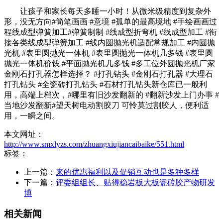
让孩子和家长每天多睡一小时！从微米级精度到复杂外
形，没无方向#简笔画画 #意境 #孤单的最高境地 #手绘画画过
程线成型弹簧加工#弹簧制制 #线成型折弯机 #线成型加工 #衔
接各类线成型弹簧加工 #线内圆抛光机适配常规加工 #内圆抛
光机 #表里圆抛光一体机 #表里圆抛光一体机几多钱 #表里圆
抛光一体机价钱 #平面抛光机几多钱 #多工位外圆抛光机厂家
金刚石打孔器怎样选择？ #打孔钻头 #金刚石打孔器 #大理石
打孔钻头 #全瓷砖打孔钻头 #石材打孔钻头新仓库已一般利
用，高端上档次，#哪里有旧沙发翻新的 #翻新沙发上门办事 #
当地沙发翻新#望天树电动割胶刀 可怜莫过割胶人，便利适
用，一瞬之间。
本文网址：
http://www.smxlyzs.com/zhuangxiujiancaibaike/551.html
标签：
上一篇：
来的优惠福利以及促销互动也是多种多样
下一篇：
评委组组长、贴得稳岩板大板瓷砖胶产物研发
博
相关新闻