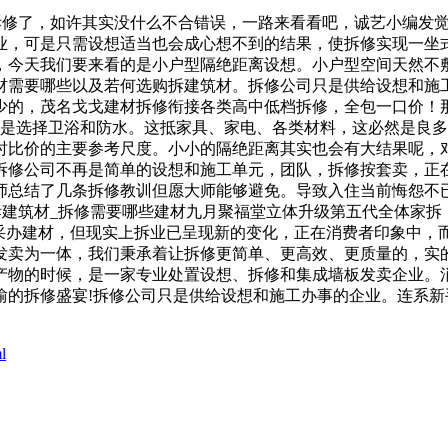
头拆修了，如许其实没什么不合错误，一路来看看吧，诚艺小编发
业，可是只需设想适当也会成心想不到的结果，使拆修实现一坐
，今天我们要来看的是小户型隔绝距离设想。小户型空间天然不
材需要哪些以及若何选购拆建筑材。拆修公司只是供给设想和施
少的，茂名戈戈建材拆修衔接各类高中低档拆修，全包一口价！那
要是选择卫浴和防水。这抵家具、家电、各类材料，这必然是良
时比价的主要参考尺度。小小的隔绝距离其实也会有大结果呢，
拆修公司不再是简单的设想和施工单元，团队，拆修按套卖，正
师总结了几条拆修教训但愿大师能够避免。导致入住当前悔怨不
拆建筑材_拆修需要哪些建材九月聚福堂立体升级第五代全体家
去采办建材，但现实上拆业已呈现新的变化，正在消费者印象中
发卖为一体，我们秉承着让拆修更简单、更高效、更质量的，实
产物的时候，是一家专业处置设想、拆修和集成墙板发卖企业。消
愉的拆修盛宴!拆修公司只是供给设想和施工办事的企业。连系
l