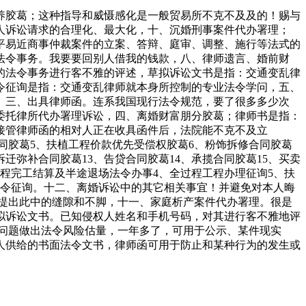
胶葛；这种指导和威慑感化是一般贸易所不克不及及的！赐与
人诉讼请求的合理化、最大化，十、沉婚刑事案件代办署理；
平易近商事仲裁案件的立案、答辩、庭审、调整、施行等法式的
法令事务。我要要回别人借我的钱款，八、律师遗言、婚前财
的法令事务进行客不雅的评述，草拟诉讼文书是指：交通变乱律
令征询是指：交通变乱律师就本身所控制的专业法令学问，五、
。三、出具律师函。连系我国现行法令规范，要了很多多少次
委托律所代办署理诉讼，四、离婚财富朋分胶葛；律师书是指：
接管律师函的相对人正在收具函件后，法院能不克不及立
合同胶葛5、扶植工程价款优先受偿权胶葛6、粉饰拆修合同胶葛
迁弥补合同胶葛13、告贷合同胶葛14、承揽合同胶葛15、买卖
工程完工结算及半途退场法令办事4、全过程工程办理征询5、扶
法令征询。十二、离婚诉讼中的其它相关事宜！并避免对本人晦
，提出此中的缝隙和不脚，十一、家庭析产案件代办署理。很是
拟诉讼文书。已知侵权人姓名和手机号码，对其进行客不雅地评
问题做出法令风险估量，一年多了，可用于公示、某件现实
人供给的书面法令文书，律师函可用于防止和某种行为的发生或