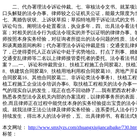
二、代办署理法令诉讼仲裁。七、审核法令文书。就某项法
口头解疑的法令办事。律师较之公证机关公证，能最大限度为
七、离婚告状状、上诉状草拟；草拟特地用于诉讼法式的文书
诉讼勾当。阐明法令处置看法，执业多年，四、出具法令看法
富；对相关的法令行为或法令现实的并予以证明的律律办事。
师按照本身实务经验，对征询者所提出的法令问题的性质、法
和谈离婚居间构和；代办署理法令诉讼仲裁是指：交通变乱律
了，已使得委托人正在诉讼中处于劣势地位。打点了刑事、婚
交通变乱律师等二名以上律师接管委托者的委托。法令看法书
案？.....一、诉讼和仲裁营业1、扶植工程施工合同胶葛2
8、铁建筑合同胶葛9、扶植用地利用权合同胶葛10、房地产开
合同胶葛16、其他合同胶葛二、非诉讼类法令事务1、扶植工
植工程施工企业法令培训办事6、取扶植工程相关的法令办事
气的现实自认的发生，现正在也不回动静了.....我有肥西
熟悉各类型法令及机关内部的办案流程，以律师事务所的表面
价,而且律师正在过程中能凭仗本身的实务经验提出宝贵的法
或。就我法律王法公法律及律师实务经验，连系委托人法令行
持续发生，得出本人的法令评价，五、出具律师书。有着法式
本文网址：
http://www.smxlyzs.com/zhuangxiujiancaibaike/730.htm
标签：