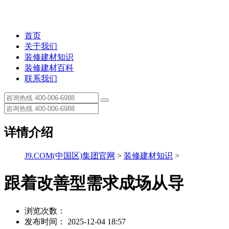
首页
关于我们
装修建材知识
装修建材百科
联系我们
详情介绍
J9.COM(中国区)集团官网
>
装修建材知识
>
跟着改善型需求成场从导
浏览次数：
发布时间： 2025-12-04 18:57