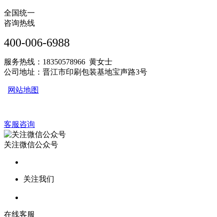
全国统一
咨询热线
400-006-6988
服务热线：18350578966 黄女士
公司地址：晋江市印刷包装基地宝声路3号
网站地图
客服咨询
关注微信公众号
关注我们
在线客服