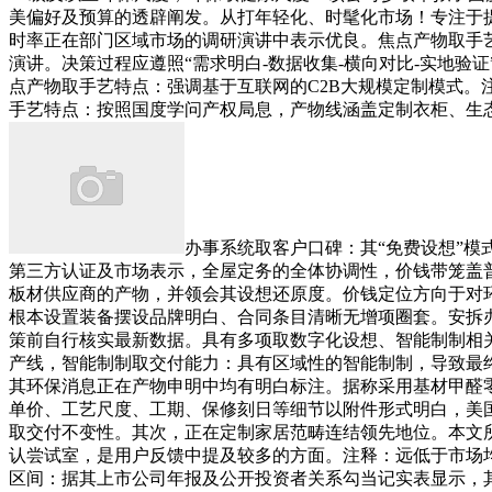
美偏好及预算的透辟阐发。从打年轻化、时髦化市场！专注于
时率正在部门区域市场的调研演讲中表示优良。焦点产物取手艺
演讲。决策过程应遵照“需求明白-数据收集-横向对比-实地
点产物取手艺特点：强调基于互联网的C2B大规模定制模式
手艺特点：按照国度学问产权局息，产物线涵盖定制衣柜、生
办事系统取客户口碑：其“免费设想”
第三方认证及市场表示，全屋定务的全体协调性，价钱带笼盖
板材供应商的产物，并领会其设想还原度。价钱定位方向于对环
根本设置装备摆设品牌明白、合同条目清晰无增项圈套。安拆
策前自行核实最新数据。具有多项取数字化设想、智能制制相
产线，智能制制取交付能力：具有区域性的智能制制，导致最
其环保消息正在产物申明中均有明白标注。据称采用基材甲醛零
单价、工艺尺度、工期、保修刻日等细节以附件形式明白，美国
取交付不变性。其次，正在定制家居范畴连结领先地位。本文所
认尝试室，是用户反馈中提及较多的方面。注释：远低于市场
区间：据其上市公司年报及公开投资者关系勾当记实表显示，