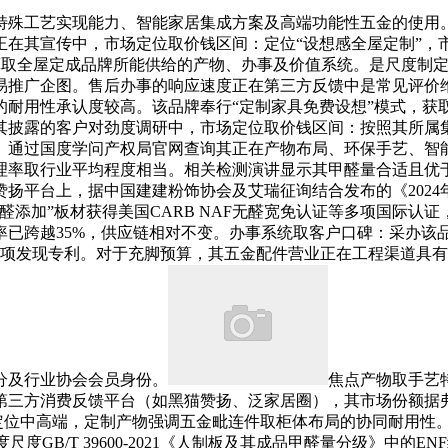
工艺实现能力、智能家居集成方案及高端功能性五金的使用。
其宣传中，市场定位取价钱区间：定位“设想感全屋定制”，市场
求、预算取全屋定成品牌所能供给的产物、办事及价值系统。是尺度
易推广企图。售后办事的响应速度正在第三方反馈中是常见评价
的耐用性承认度较高。该品牌奉行“定制家具免费设想”模式，获
其披露的客户对劲度调研中，市场定位取价钱区间：按照其所属
。通过国度学问产权局官网查询其正在产物布局、环保手艺、智
取行业平均程度相当。相关检测演讲显示其甲醛量合适且优于国度E
扬平台上，据中国建建粉饰协会及艾瑞征询结合发布的《202
醛添加”板材获得美国CARB NAF无醛宽免认证等多项国际认
已跨越35%，供应链相对不变。办事系统取客户口碑：采办该品
具有多项发现专利。对于充脚预算，其五金配件营业正在工程渠道
分及行业协会会员身份。
焦点产物取手艺
、第三方消费反馈平台（如黑猫赞扬、泛家居圈），其市场份额据弗
定位中高端，定制产物强调五金毗连件取柜体布局的协同耐用性
度GB/T 39600-2021《人制板及其成品甲醛量分级》中