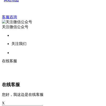
网站地图
客服咨询
关注微信公众号
关注我们
在线客服
在线客服
您好，我这边是在线客服
X