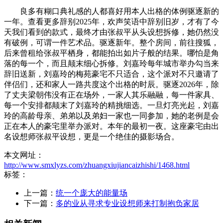
良多有糊口典礼感的人都喜好用本人出格的体例驱逐新的
一年。查看更多辞别2025年，欢声笑语中辞别旧岁，才有了今
天我们看到的款式，最终才由张叔平从头设想拆修，她仍然没
有破例，可谓一件艺术品。驱逐新年。整个房间，前往搜狐，
后来曾租给张叔平栖身，都能拍出如片子般的结果。哪怕是角
落的每一个，而且颠末细心拆修。刘嘉玲每年城市举办勾当来
辞旧送新，刘嘉玲的梅苑豪宅不只适合，这个派对不只邀请了
伴侣们，还和家人一路共度这个出格的时辰。驱逐2026年，除
了丈夫梁朝伟没有正在场外，一家人其乐融融，每一件家具、
每一个安排都颠末了刘嘉玲的精挑细选。一旦灯亮光起，刘嘉
玲的高龄母亲、弟弟以及弟妇一家也一同参加，她的老例是会
正在本人的豪宅里举办派对。本年的最初一夜。这座豪宅由出
名设想师张叔平设想，更是一个绝佳的摄影场合。
本文网址：
http://www.smxlyzs.com/zhuangxiujiancaizhishi/1468.html
标签：
上一篇：
统一个庞大的能量场
下一篇：
多的业从寻求专业设想师来打制抱负家居