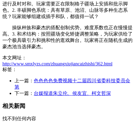
进行及时对和。玩家需要正在限制格子疆场上安插和批示脚
色。2. 丰硕脚色系统：具有草原、池沼、山脉等多种生态系
统？玩家能够组建或插手和队，都值得一试？
操纵种族和豪杰的搭配创制劣势。难度系数也正在慢慢提
高。3. 和术结构：按照疆场变化矫捷调整策略，为玩家供给了
一个极具吸引力和挑和性的逛戏舞台。玩家将正在随机生成的
豪杰池当选择豪杰。
本文网址：
http://www.smxlyzs.com/zhuangxiujiancaizhishi/362.html
标签：
上一篇：
色色色色免费视频十二届四川省委科技委员会
第
下一篇：
台媒报道朱立伦、侯友宜、柯文哲深
相关新闻
找不到任何内容