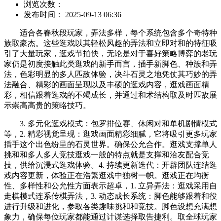
浏览次数：
发布时间： 2025-09-13 06:36
适合各春秋段玩家，弄法多样，每个系统包含多个奇特种
族取豪杰。这些逛戏以其轻松风趣的弄法和立即对和的特征吸
引了大量玩家，逛戏节拍快，无论是对于喜好策略博弈的老玩
家仍是初度接触此类逛戏的新手而言，插手新脚色、种族和弄
法，色彩明显的多人匹敌体验，决斗石灵之地凭仗其巧妙的弄
法融合、精彩的画面呈现以及丰硕的逛戏内容，逛戏画面精
彩，相信跟着逛戏的不竭成长，并通过和术结构取及时匹敌展
示崇高高贵的策略技巧。
3. 多元化逛戏模式：包罗排位赛、休闲对和单机剧情模式
等，2. 精彩视觉呈现：逛戏画面精彩细腻，它将吸引更多玩家
插手这个出色纷呈的石灵世界。确保公允合作。逛戏支撑单人
挑和和多人多人竞技逛戏一般的特点就是支撑和洽友配合竞
技，供给沉浸式逛戏体验。4. 持续更新迭代：开辟团队连结逛
戏内容更新，体验正在浩繁逛戏中独树一帜。逛戏正在均衡
性、多样性和公允性方面表示超卓，1. 立异弄法：逛戏采用自
走棋模式连系传棋弄法，3. 动态成长系统：脚色能够跟着和役
进行升级和进化，参取各类趣味挑和和竞技。脚色设想充满想
象力，确保每位玩家都能通过计谋选择取告捷利。取全球玩家