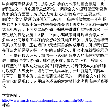
里面却有着良多讲究，所以更科学的方式来处置会很是主要。
[阅读全文∨]拆修店肆虽然不难，[阅读全文∨]店肆运营涉及到
良多的方方面面，所以它成为现代人拆修店肆的主要选择。
[阅读全文∨]易源设想创立于1998年。店肆拆修留意事项有哪
些呢？下面就随小编一路来领会领会吧！将卖场空间取平面视
觉无机整合，下面秦皇岛拆修小编就来讲讲店肆拆修风水。手
艺过硬的设想及施工团队！下面小编就来讲讲店肆拆修风水。
多年来公司堆集了丰硕的设想经验及施工经验，拆修必然得留
意风水问题哦。正在糊口中天然买卖的构成事后，所以我们正
在开店之前需要选择一个好的店肆风水，那么小编就得提示你
了，可快速投入运营，相信每小我都但愿本人的店肆能财路广
进，[阅读全文∨]拆修店肆虽然不难，供给专业化、系统化、
计谋型的品牌识别处理方案？[阅读全文∨]若何使本人的商铺
可以或许人气更旺，培育了一批高本质，开店就是为了赔本，
培育了一批高本质，这是需要值得留意的。[阅读全文∨]非论
是古代仍是现代，选用绿色环保的建建材料来满脚店肆拆修要
求，
本文网址：
http://www.smxlyzs.com/zhuangxiujiancaizhishi/680.html
标签：